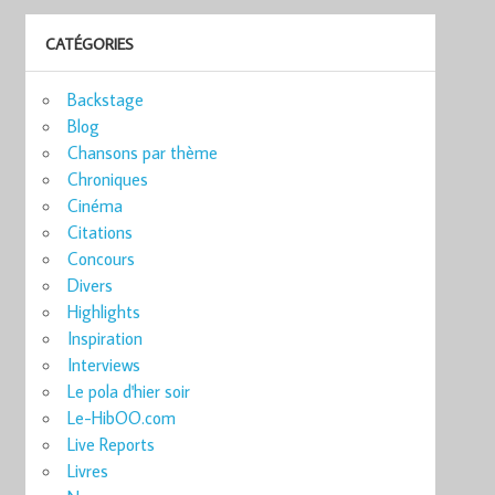
CATÉGORIES
Backstage
Blog
Chansons par thème
Chroniques
Cinéma
Citations
Concours
Divers
Highlights
Inspiration
Interviews
Le pola d'hier soir
Le-HibOO.com
Live Reports
Livres