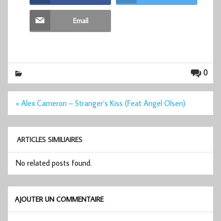
Email
0
Navigation
« Alex Cameron – Stranger’s Kiss (Feat Angel Olsen)
de
l’article
ARTICLES SIMILIAIRES
No related posts found.
AJOUTER UN COMMENTAIRE