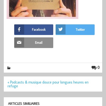
Facebook
Twitter
Email
0
Navigation
« Podcasts & musique douce pour longues heures en
de
refuge
l’article
ARTICLES SIMILIAIRES