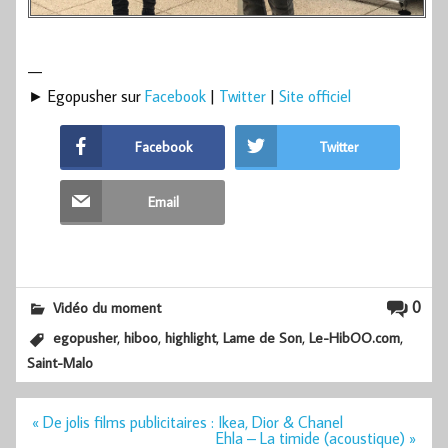
—
► Egopusher sur
Facebook
|
Twitter
|
Site officiel
Facebook
Twitter
Email
0
Vidéo du moment
,
,
,
,
,
egopusher
hiboo
highlight
Lame de Son
Le-HibOO.com
Saint-Malo
Navigation
« De jolis films publicitaires : Ikea, Dior & Chanel
de
Ehla – La timide (acoustique) »