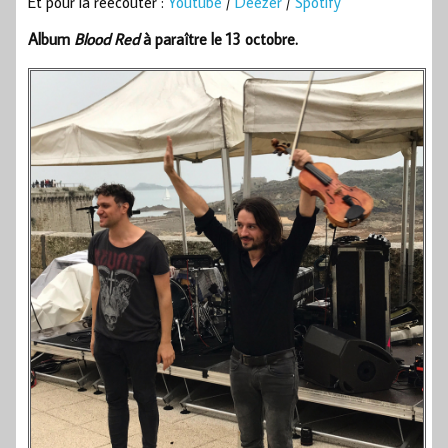
Et pour la réécouter :
Youtube
/
Deezer
/
Spotify
Album
Blood Red
à paraître le 13 octobre.