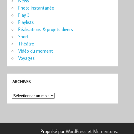
News
Photo instantanée
Play 3
Playlists
Réalisations & projets divers
Sport
Théâtre
Vidéo du moment
Voyages
ARCHIVES
Archives
Propulsé par
WordPress
et
Momentous
.