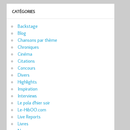
CATÉGORIES
Backstage
Blog
Chansons par thème
Chroniques
Cinéma
Citations
Concours
Divers
Highlights
Inspiration
Interviews
Le pola d'hier soir
Le-HibOO.com
Live Reports
Livres