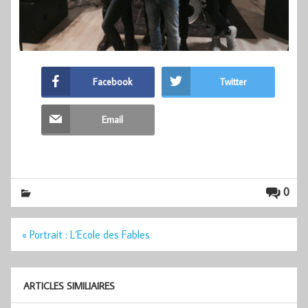
Facebook
Twitter
Email
0
Navigation
« Portrait : L’Ecole des Fables
de
l’article
ARTICLES SIMILIAIRES