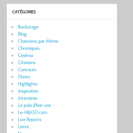
CATÉGORIES
Backstage
Blog
Chansons par thème
Chroniques
Cinéma
Citations
Concours
Divers
Highlights
Inspiration
Interviews
Le pola d'hier soir
Le-HibOO.com
Live Reports
Livres