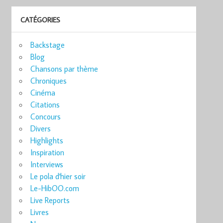
CATÉGORIES
Backstage
Blog
Chansons par thème
Chroniques
Cinéma
Citations
Concours
Divers
Highlights
Inspiration
Interviews
Le pola d'hier soir
Le-HibOO.com
Live Reports
Livres