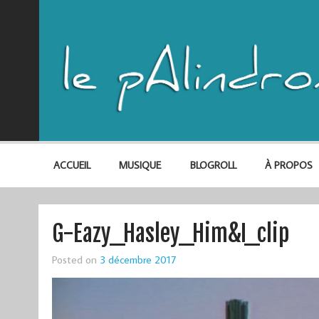
ACCUEIL
MUSIQUE
BLOGROLL
À PROPOS
G-Eazy_Hasley_Him&I_clip
Posted on
3 décembre 2017