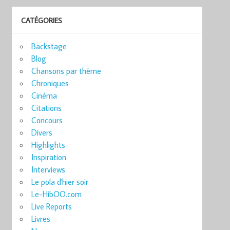
CATÉGORIES
Backstage
Blog
Chansons par thème
Chroniques
Cinéma
Citations
Concours
Divers
Highlights
Inspiration
Interviews
Le pola d'hier soir
Le-HibOO.com
Live Reports
Livres