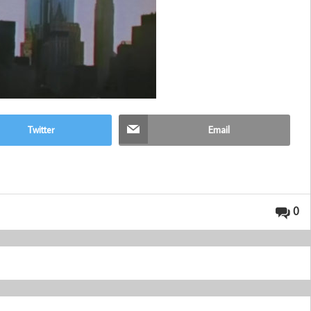
Twitter
Email
0