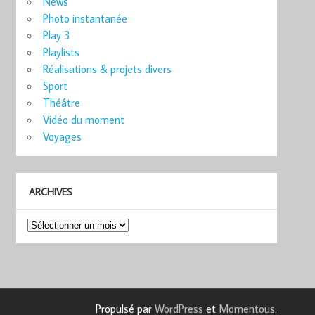
News
Photo instantanée
Play 3
Playlists
Réalisations & projets divers
Sport
Théâtre
Vidéo du moment
Voyages
ARCHIVES
Archives
Propulsé par
WordPress
et
Momentous
.