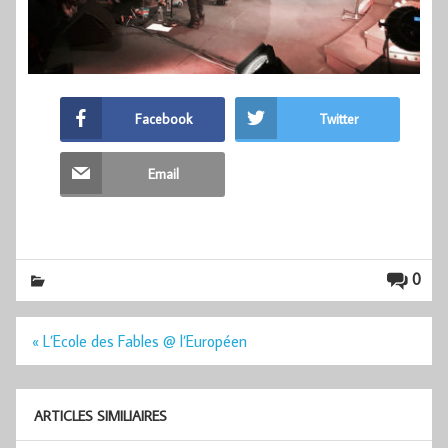
Facebook
Twitter
Email
0
Navigation
« L’Ecole des Fables @ l’Européen
de
l’article
ARTICLES SIMILIAIRES