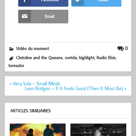
Email
0
Vidéo du moment
,
,
,
,
Christine and the Queens
corrida
highlight
Radio Elvis
toreador
Navigation
« Vera Sola – Small Minds
de
Leon Bridges – If It Feels Good (Then It Must Be) »
l’article
ARTICLES SIMILIAIRES