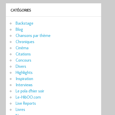
CATÉGORIES
Backstage
Blog
Chansons par thème
Chroniques
Cinéma
Citations
Concours
Divers
Highlights
Inspiration
Interviews
Le pola d'hier soir
Le-HibOO.com
Live Reports
Livres