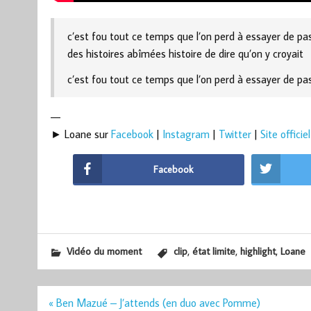
c’est fou tout ce temps que l’on perd à essayer de pas 
des histoires abîmées histoire de dire qu’on y croyait
c’est fou tout ce temps que l’on perd à essayer de pas 
—
► Loane sur
Facebook
|
Instagram
|
Twitter
|
Site officiel
Facebook
,
,
,
Vidéo du moment
clip
état limite
highlight
Loane
Navigation
« Ben Mazué – J’attends (en duo avec Pomme)