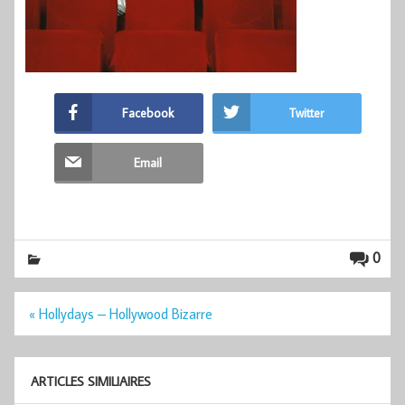
Facebook
Twitter
Email
0
Navigation
« Hollydays – Hollywood Bizarre
de
l’article
ARTICLES SIMILIAIRES