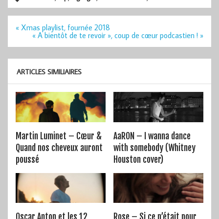
Navigation
« Xmas playlist, fournée 2018
de
« A bientôt de te revoir », coup de cœur podcastien ! »
l’article
ARTICLES SIMILIAIRES
Martin Luminet – Cœur &
AaRON – I wanna dance
Quand nos cheveux auront
with somebody (Whitney
poussé
Houston cover)
Oscar Anton et les 12
Rose – Si ce n’était pour