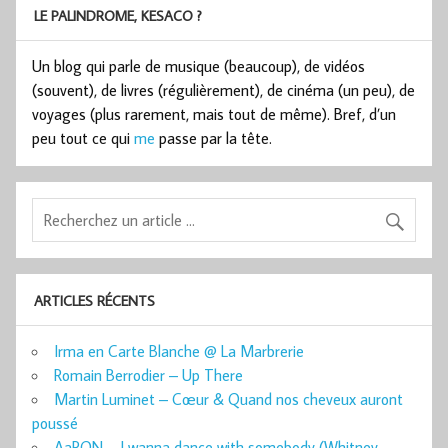
LE PALINDROME, KESACO ?
Un blog qui parle de musique (beaucoup), de vidéos
(souvent), de livres (régulièrement), de cinéma (un peu), de
voyages (plus rarement, mais tout de même). Bref, d’un
peu tout ce qui
me
passe par la tête.
ARTICLES RÉCENTS
Irma en Carte Blanche @ La Marbrerie
Romain Berrodier – Up There
Martin Luminet – Cœur & Quand nos cheveux auront
poussé
AaRON – I wanna dance with somebody (Whitney