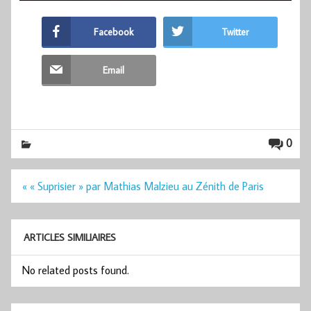
Facebook
Twitter
Email
0
Navigation
« « Suprisier » par Mathias Malzieu au Zénith de Paris
de
l’article
ARTICLES SIMILIAIRES
No related posts found.