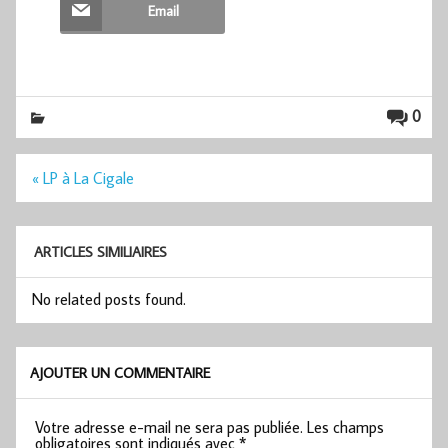
Email
0
Navigation
« LP à La Cigale
de
l’article
ARTICLES SIMILIAIRES
No related posts found.
AJOUTER UN COMMENTAIRE
Votre adresse e-mail ne sera pas publiée.
Les champs
obligatoires sont indiqués avec
*