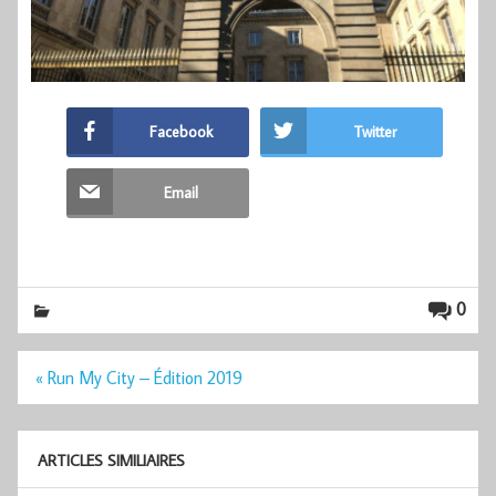
Facebook
Twitter
Email
0
Navigation
« Run My City – Édition 2019
de
l’article
ARTICLES SIMILIAIRES