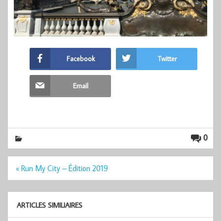
Facebook
Twitter
Email
0
Navigation
« Run My City – Édition 2019
de
l’article
ARTICLES SIMILIAIRES