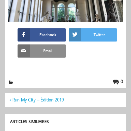
Facebook
Twitter
Email
0
Navigation
« Run My City – Édition 2019
de
l’article
ARTICLES SIMILIAIRES