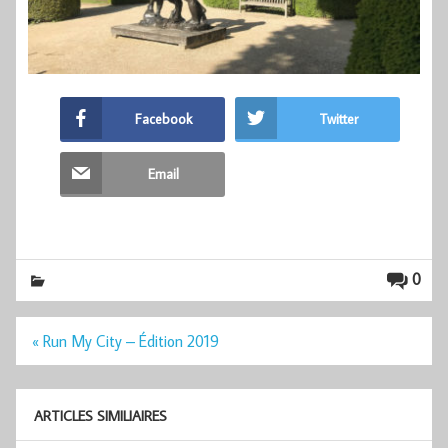
Facebook
Twitter
Email
0
Navigation
« Run My City – Édition 2019
de
l’article
ARTICLES SIMILIAIRES