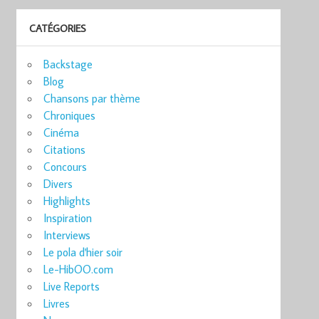
CATÉGORIES
Backstage
Blog
Chansons par thème
Chroniques
Cinéma
Citations
Concours
Divers
Highlights
Inspiration
Interviews
Le pola d'hier soir
Le-HibOO.com
Live Reports
Livres