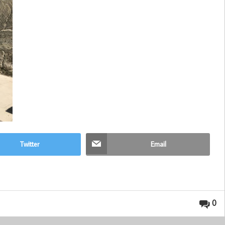
Twitter
Email
0