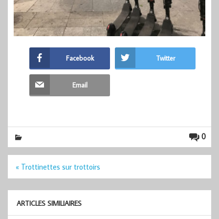
Facebook
Twitter
Email
0
Navigation
« Trottinettes sur trottoirs
de
l’article
ARTICLES SIMILIAIRES