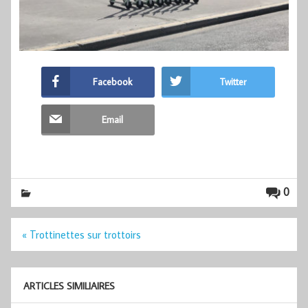
Facebook
Twitter
Email
0
Navigation
« Trottinettes sur trottoirs
de
l’article
ARTICLES SIMILIAIRES