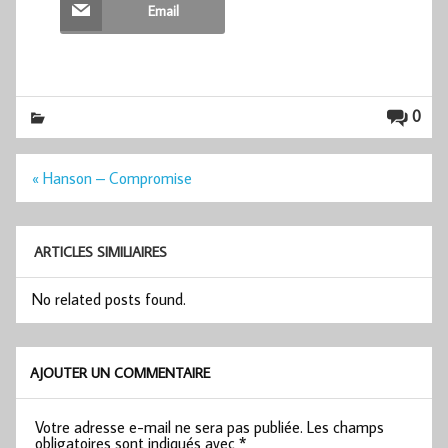
Email
0
Navigation
« Hanson – Compromise
de
l’article
ARTICLES SIMILIAIRES
No related posts found.
AJOUTER UN COMMENTAIRE
Votre adresse e-mail ne sera pas publiée.
Les champs
obligatoires sont indiqués avec
*