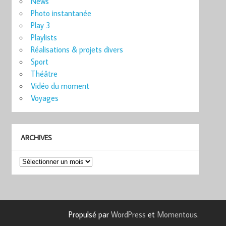
News
Photo instantanée
Play 3
Playlists
Réalisations & projets divers
Sport
Théâtre
Vidéo du moment
Voyages
ARCHIVES
Archives
Propulsé par
WordPress
et
Momentous
.