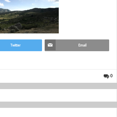
Twitter
Email
0