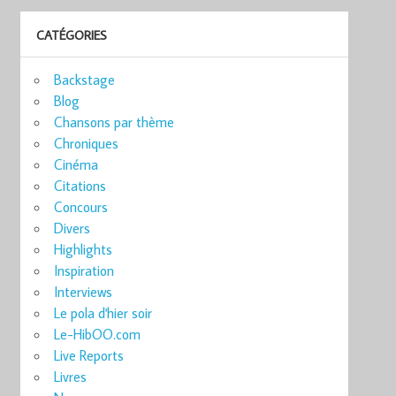
CATÉGORIES
Backstage
Blog
Chansons par thème
Chroniques
Cinéma
Citations
Concours
Divers
Highlights
Inspiration
Interviews
Le pola d'hier soir
Le-HibOO.com
Live Reports
Livres