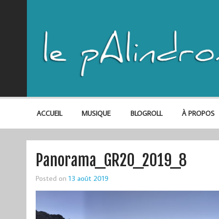
ACCUEIL
MUSIQUE
BLOGROLL
À PROPOS
Panorama_GR20_2019_8
Posted on
13 août 2019