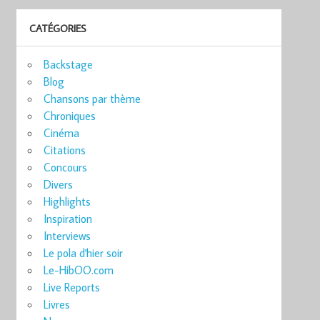
CATÉGORIES
Backstage
Blog
Chansons par thème
Chroniques
Cinéma
Citations
Concours
Divers
Highlights
Inspiration
Interviews
Le pola d'hier soir
Le-HibOO.com
Live Reports
Livres