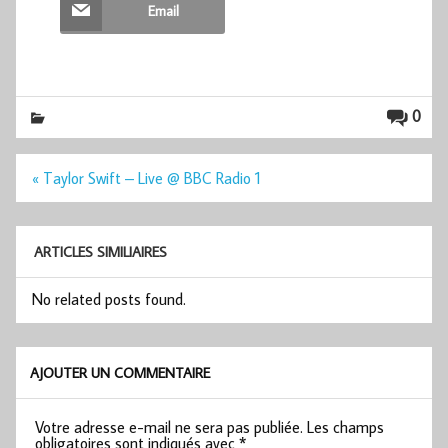
Email
0
Navigation
« Taylor Swift – Live @ BBC Radio 1
de
l’article
ARTICLES SIMILIAIRES
No related posts found.
AJOUTER UN COMMENTAIRE
Votre adresse e-mail ne sera pas publiée.
Les champs
obligatoires sont indiqués avec
*