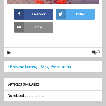
Facebook
Twitter
Email
0
Navigation
« Beds Are Burning – Songs For Australia
de
l’article
ARTICLES SIMILIAIRES
No related posts found.