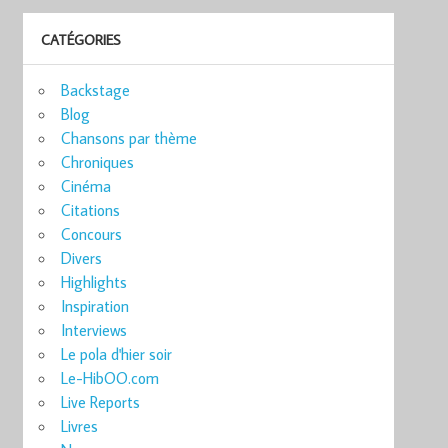
CATÉGORIES
Backstage
Blog
Chansons par thème
Chroniques
Cinéma
Citations
Concours
Divers
Highlights
Inspiration
Interviews
Le pola d'hier soir
Le-HibOO.com
Live Reports
Livres