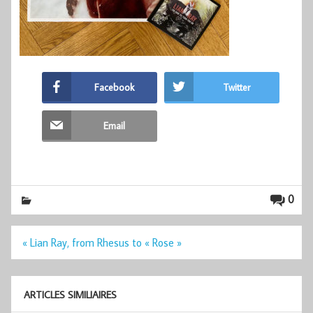
Facebook
Twitter
Email
0
Navigation
« Lian Ray, from Rhesus to « Rose »
de
l’article
ARTICLES SIMILIAIRES