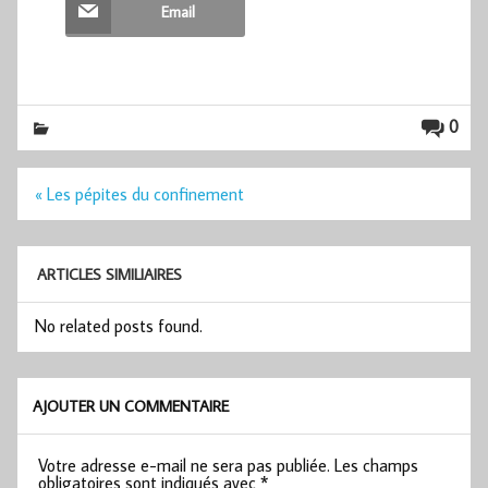
Email
0
Navigation
« Les pépites du confinement
de
l’article
ARTICLES SIMILIAIRES
No related posts found.
AJOUTER UN COMMENTAIRE
Votre adresse e-mail ne sera pas publiée.
Les champs
obligatoires sont indiqués avec
*