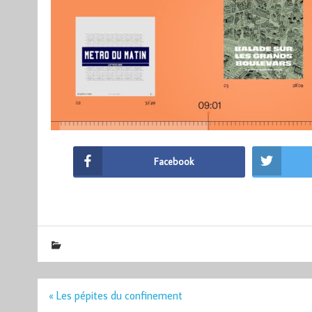
Facebook
Navigation
« Les pépites du confinement
de