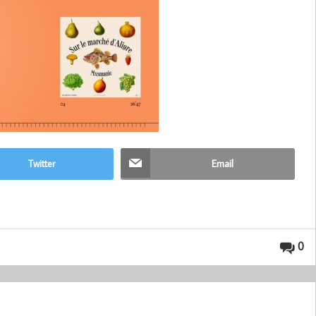
Twitter
Email
0