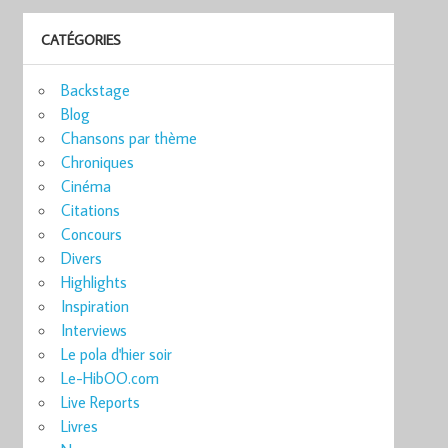
CATÉGORIES
Backstage
Blog
Chansons par thème
Chroniques
Cinéma
Citations
Concours
Divers
Highlights
Inspiration
Interviews
Le pola d'hier soir
Le-HibOO.com
Live Reports
Livres