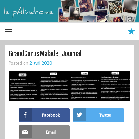
GrandCorpsMalade_Journal
Posted on
2 avril 2020
Facebook
Twitter
Email