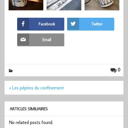
Facebook
Twitter
Email
0
Navigation
« Les pépites du confinement
de
l’article
ARTICLES SIMILIAIRES
No related posts found.