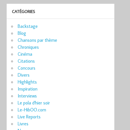
CATÉGORIES
Backstage
Blog
Chansons par thème
Chroniques
Cinéma
Citations
Concours
Divers
Highlights
Inspiration
Interviews
Le pola d'hier soir
Le-HibOO.com
Live Reports
Livres