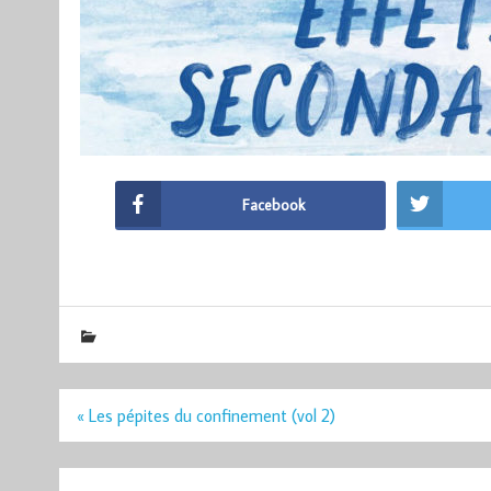
Facebook
Navigation
« Les pépites du confinement (vol 2)
de
l’article