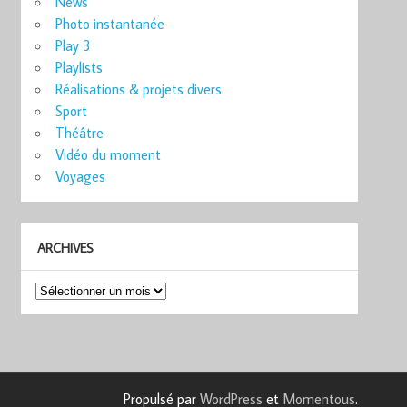
News
Photo instantanée
Play 3
Playlists
Réalisations & projets divers
Sport
Théâtre
Vidéo du moment
Voyages
ARCHIVES
Archives
Propulsé par
WordPress
et
Momentous
.