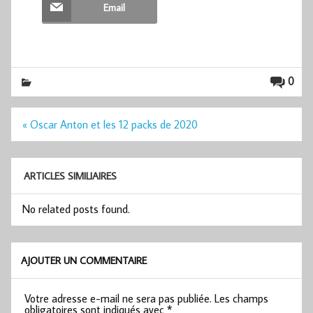
Email
0
Navigation
« Oscar Anton et les 12 packs de 2020
de
l’article
ARTICLES SIMILIAIRES
No related posts found.
AJOUTER UN COMMENTAIRE
Votre adresse e-mail ne sera pas publiée.
Les champs
obligatoires sont indiqués avec
*