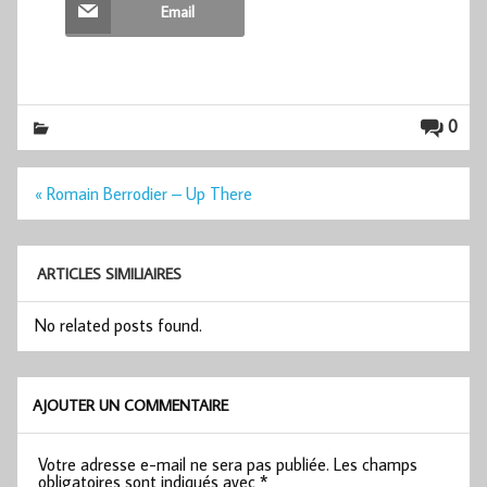
Email
0
Navigation
« Romain Berrodier – Up There
de
l’article
ARTICLES SIMILIAIRES
No related posts found.
AJOUTER UN COMMENTAIRE
Votre adresse e-mail ne sera pas publiée.
Les champs
obligatoires sont indiqués avec
*