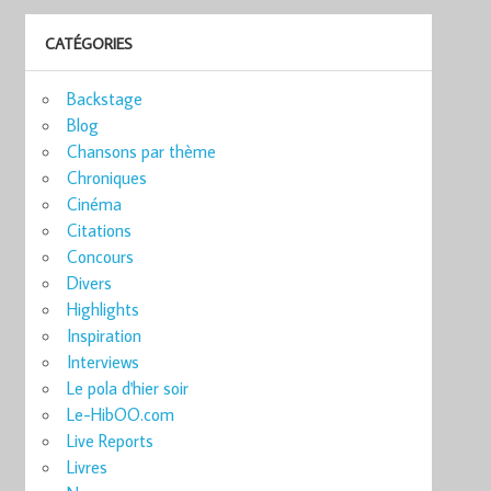
CATÉGORIES
Backstage
Blog
Chansons par thème
Chroniques
Cinéma
Citations
Concours
Divers
Highlights
Inspiration
Interviews
Le pola d'hier soir
Le-HibOO.com
Live Reports
Livres