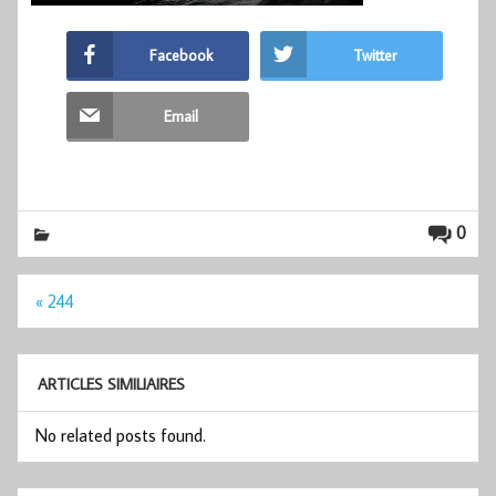
Facebook
Twitter
Email
0
Navigation
« 244
de
l’article
ARTICLES SIMILIAIRES
No related posts found.