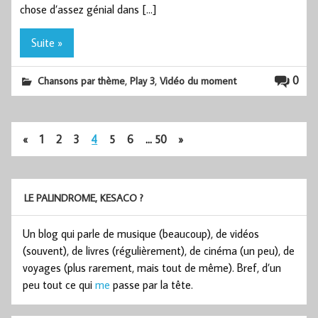
chose d’assez génial dans […]
Suite »
,
,
0
Chansons par thème
Play 3
Vidéo du moment
«
1
2
3
4
5
6
…
50
»
LE PALINDROME, KESACO ?
Un blog qui parle de musique (beaucoup), de vidéos
(souvent), de livres (régulièrement), de cinéma (un peu), de
voyages (plus rarement, mais tout de même). Bref, d’un
peu tout ce qui
me
passe par la tête.