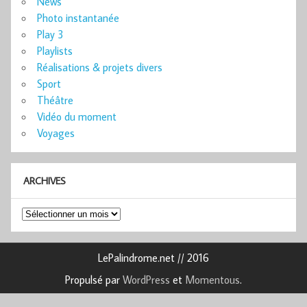
News
Photo instantanée
Play 3
Playlists
Réalisations & projets divers
Sport
Théâtre
Vidéo du moment
Voyages
ARCHIVES
Archives
LePalindrome.net // 2016
Propulsé par
WordPress
et
Momentous
.