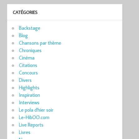
CATÉGORIES
Backstage
Blog
Chansons par thème
Chroniques
Cinéma
Citations
Concours
Divers
Highlights
Inspiration
Interviews
Le pola d'hier soir
Le-HibOO.com
Live Reports
Livres