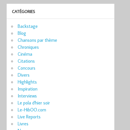
CATÉGORIES
Backstage
Blog
Chansons par thème
Chroniques
Cinéma
Citations
Concours
Divers
Highlights
Inspiration
Interviews
Le pola d'hier soir
Le-HibOO.com
Live Reports
Livres