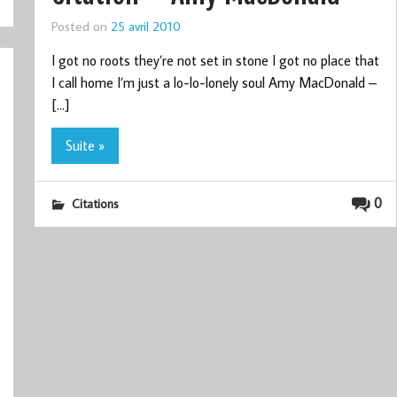
Posted on
25 avril 2010
I got no roots they’re not set in stone I got no place that
I call home I’m just a lo-lo-lonely soul Amy MacDonald –
[…]
Suite »
0
Citations