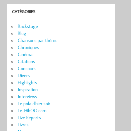
CATÉGORIES
Backstage
Blog
Chansons par thème
Chroniques
Cinéma
Citations
Concours
Divers
Highlights
Inspiration
Interviews
Le pola d'hier soir
Le-HibOO.com
Live Reports
Livres