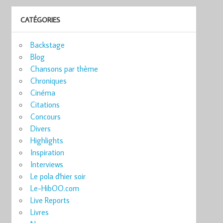
CATÉGORIES
Backstage
Blog
Chansons par thème
Chroniques
Cinéma
Citations
Concours
Divers
Highlights
Inspiration
Interviews
Le pola d'hier soir
Le-HibOO.com
Live Reports
Livres