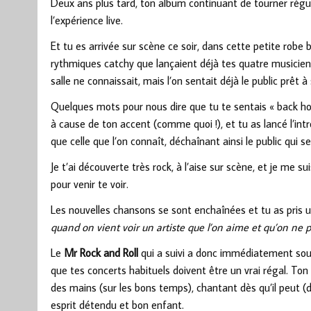
Deux ans plus tard, ton album continuant de tourner régu
l’expérience live.
Et tu es arrivée sur scène ce soir, dans cette petite robe 
rythmiques catchy que lançaient déjà tes quatre musicie
salle ne connaissait, mais l’on sentait déjà le public prêt 
Quelques mots pour nous dire que tu te sentais « back h
à cause de ton accent (comme quoi !), et tu as lancé l’int
que celle que l’on connaît, déchaînant ainsi le public qui 
Je t’ai découverte très rock, à l’aise sur scène, et je me
pour venir te voir.
Les nouvelles chansons se sont enchaînées et tu as pris
quand on vient voir un artiste que l’on aime et qu’on ne 
Le
Mr Rock and Roll
qui a suivi a donc immédiatement soule
que tes concerts habituels doivent être un vrai régal. Ton
des mains (sur les bons temps), chantant dès qu’il peut (d
esprit détendu et bon enfant.