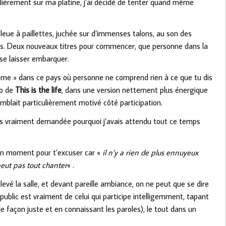
lièrement sur ma platine, j’ai décidé de tenter quand même
bleue à paillettes, juchée sur d’immenses talons, au son des
ns. Deux nouveaux titres pour commencer, que personne dans la
à se laisser embarquer.
ome » dans ce pays où personne ne comprend rien à ce que tu dis
ro de
This is the life
, dans une version nettement plus énergique
semblait particulièrement motivé côté participation.
 suis vraiment demandée pourquoi j’avais attendu tout ce temps
 un moment pour t’excuser car «
il n’y a rien de plus ennuyeux
peut pas tout chanter
« .
vé la salle, et devant pareille ambiance, on ne peut que se dire
 public est vraiment de celui qui participe intelligemment, tapant
e façon juste et en connaissant les paroles), le tout dans un