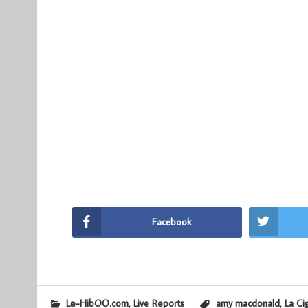
Facebook
,
,
Le-HibOO.com
Live Reports
amy macdonald
La Ci