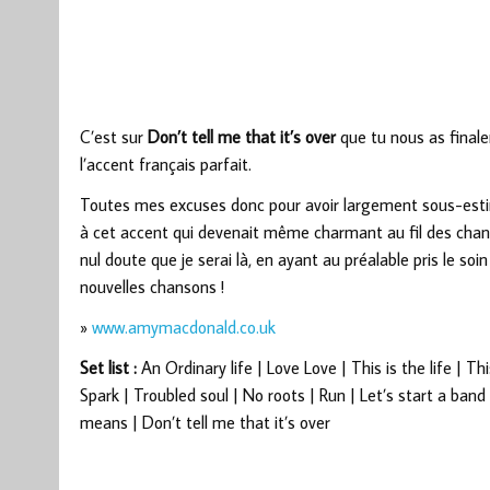
C’est sur
Don’t tell me that it’s over
que tu nous as finale
l’accent français parfait.
Toutes mes excuses donc pour avoir largement sous-estim
à cet accent qui devenait même charmant au fil des chanso
nul doute que je serai là, en ayant au préalable pris le so
nouvelles chansons !
»
www.amymacdonald.co.uk
Set list :
An Ordinary life | Love Love | This is the life | Th
Spark | Troubled soul | No roots | Run | Let’s start a ban
means | Don’t tell me that it’s over