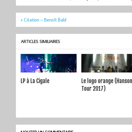
Navigation
« Citation – Benoît Bald
de
l’article
ARTICLES SIMILIAIRES
LP à La Cigale
Le logo orange (Hanso
Tour 2017)