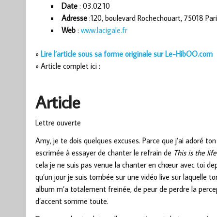
Date
: 03.02.10
Adresse
:120, boulevard Rochechouart, 75018 Par
Web
:
www.lacigale.fr
»
Lire l’article sous sa forme originale sur Le-HibOO.com
» Article complet ici :
Article
Lettre ouverte
Amy, je te dois quelques excuses. Parce que j’ai adoré ton
escrimée à essayer de chanter le refrain de
This is the life
cela je ne suis pas venue la chanter en chœur avec toi de
qu’un jour je suis tombée sur une vidéo live sur laquelle
album m’a totalement freinée, de peur de perdre la percept
d’accent somme toute.