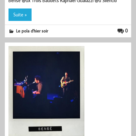
Bensé @ux Trois Baudets Raphael Gualazzi @u Silencio
Suite »
0
Le pola d'hier soir