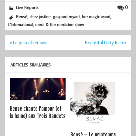
0
Live Reports
,
,
,
,
Bensé
chez justine
gaspard royant
her magic wand
,
L'International
medi & the medicine show
Navigation
« Le pola d'hier soir
Beautiful Dirty Rich »
de
l’article
ARTICLES SIMILIAIRES
Bensé chante l’amour (et
la haine) aux Trois Baudets
Bensé – Le printemps