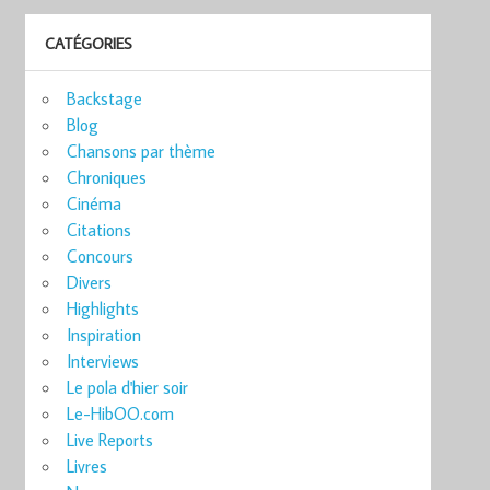
CATÉGORIES
Backstage
Blog
Chansons par thème
Chroniques
Cinéma
Citations
Concours
Divers
Highlights
Inspiration
Interviews
Le pola d'hier soir
Le-HibOO.com
Live Reports
Livres