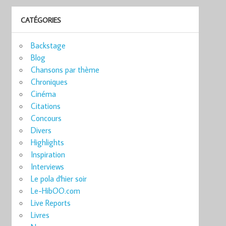
CATÉGORIES
Backstage
Blog
Chansons par thème
Chroniques
Cinéma
Citations
Concours
Divers
Highlights
Inspiration
Interviews
Le pola d'hier soir
Le-HibOO.com
Live Reports
Livres