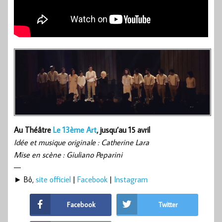
Au Théâtre
Le 13ème Art
, jusqu’au 15 avril
Idée et musique originale : Catherine Lara
Mise en scène : Giuliano Peparini
—
► Bô,
site officiel
|
Facebook
|
Instagram
Facebook
Twitter