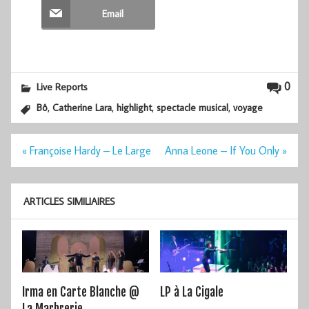
Email
0
Live Reports
,
,
,
,
Bô
Catherine Lara
highlight
spectacle musical
voyage
Navigation
« Françoise Hardy – Le Large
Anna Leone – If You Only »
de
l’article
ARTICLES SIMILIAIRES
Irma en Carte Blanche @
LP à La Cigale
La Marbrerie